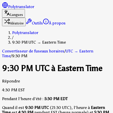
Polytranslator
Langues
Outils
À propos
Aléatoire
Polytranslator
/
9:30 PM UTC → Eastern Time
Convertisseur de fuseaux horaires
/
UTC
→
Eastern
Time
/
9:30 PM
9:30 PM UTC à Eastern Time
Répondre
4:30 PM
EST
Pendant l'heure d'été :
5:30 PM
EDT
Quand il est
9:30 PM UTC
(21:30 UTC), l'heure à
Eastern
Time
est
4:30 PM
pendant EST (heure normale)
et
5:30 PM