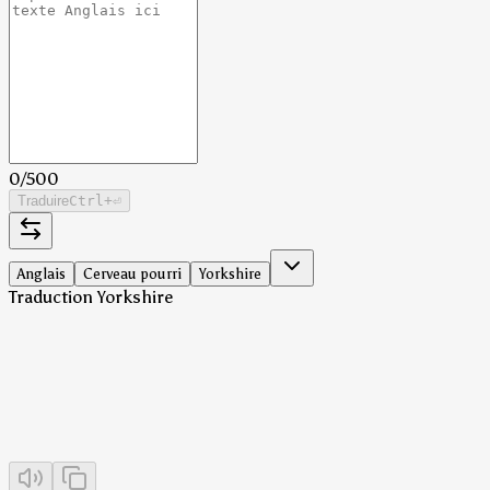
0
/
500
Traduire
Ctrl
+⏎
Anglais
Cerveau pourri
Yorkshire
Traduction Yorkshire