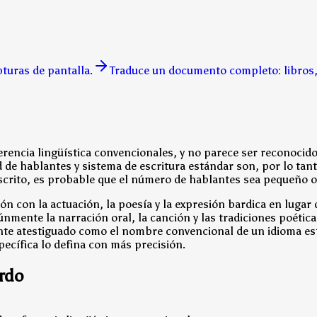
pturas de pantalla.
Traduce un documento completo: libros, 
rencia lingüística convencionales, y no parece ser reconocid
e hablantes y sistema de escritura estándar son, por lo tanto,
escrito, es probable que el número de hablantes sea pequeño o
ción con la actuación, la poesía y la expresión bardica en luga
únmente la narración oral, la canción y las tradiciones poéti
te atestiguado como el nombre convencional de un idioma estan
ecífica lo defina con más precisión.
ardo