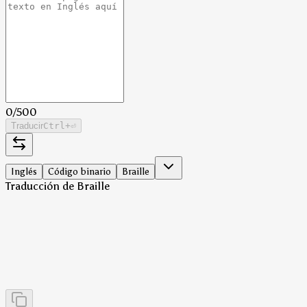
0
/
500
Traducir
Ctrl
+⏎
Inglés
Código binario
Braille
Traducción de Braille