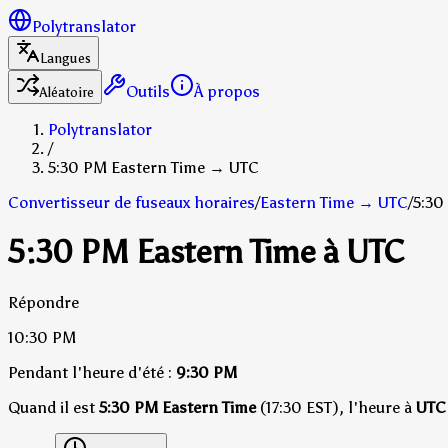
Polytranslator
Langues
Outils
À propos
Aléatoire
Polytranslator
/
5:30 PM Eastern Time → UTC
Convertisseur de fuseaux horaires
/
Eastern Time
→
UTC
/
5:30
5:30 PM Eastern Time à UTC
Répondre
10:30 PM
Pendant l'heure d'été :
9:30 PM
Quand il est
5:30 PM Eastern Time
(17:30 EST), l'heure à
UTC