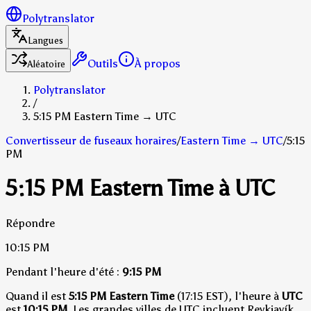
Polytranslator
Langues
Outils
À propos
Aléatoire
Polytranslator
/
5:15 PM Eastern Time → UTC
Convertisseur de fuseaux horaires
/
Eastern Time
→
UTC
/
5:15
PM
5:15 PM Eastern Time à UTC
Répondre
10:15 PM
Pendant l'heure d'été :
9:15 PM
Quand il est
5:15 PM Eastern Time
(17:15 EST), l'heure à
UTC
est
10:15 PM
.
Les grandes villes de UTC incluent Reykjavík,