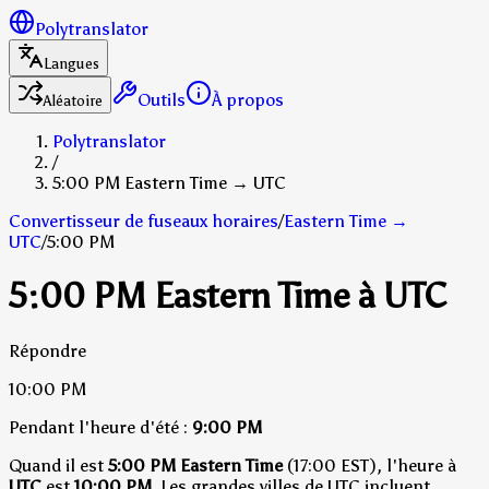
Polytranslator
Langues
Outils
À propos
Aléatoire
Polytranslator
/
5:00 PM Eastern Time → UTC
Convertisseur de fuseaux horaires
/
Eastern Time
→
UTC
/
5:00 PM
5:00 PM Eastern Time à UTC
Répondre
10:00 PM
Pendant l'heure d'été :
9:00 PM
Quand il est
5:00 PM Eastern Time
(17:00 EST), l'heure à
UTC
est
10:00 PM
.
Les grandes villes de UTC incluent