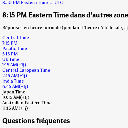
8:30 PM
Eastern Time
→
UTC
8:15 PM Eastern Time dans d'autres zone
Réponses en heure normale (pendant l'heure d'été locale, aj
Central Time
7:15 PM
Pacific Time
5:15 PM
UK Time
1:15 AM
(+1j)
Central European Time
2:15 AM
(+1j)
India Time
6:45 AM
(+1j)
Japan Time
10:15 AM
(+1j)
Australian Eastern Time
11:15 AM
(+1j)
Questions fréquentes