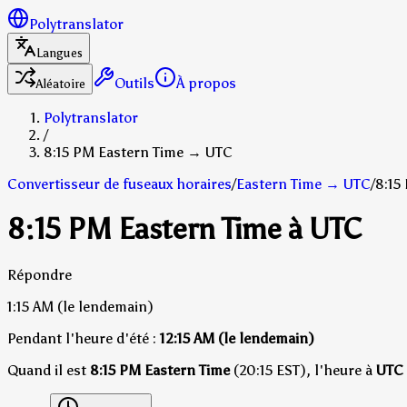
Polytranslator
Langues
Outils
À propos
Aléatoire
Polytranslator
/
8:15 PM Eastern Time → UTC
Convertisseur de fuseaux horaires
/
Eastern Time
→
UTC
/
8:15
8:15 PM Eastern Time à UTC
Répondre
1:15 AM
(le lendemain)
Pendant l'heure d'été :
12:15 AM
(le lendemain)
Quand il est
8:15 PM Eastern Time
(20:15 EST), l'heure à
UTC