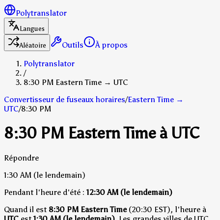
Polytranslator
Langues
Outils
À propos
Aléatoire
Polytranslator
/
8:30 PM Eastern Time → UTC
Convertisseur de fuseaux horaires
/
Eastern Time
→
UTC
/
8:30 PM
8:30 PM Eastern Time à UTC
Répondre
1:30 AM
(le lendemain)
Pendant l'heure d'été :
12:30 AM
(le lendemain)
Quand il est
8:30 PM Eastern Time
(20:30 EST), l'heure à
UTC
est
1:30 AM (le lendemain)
.
Les grandes villes de UTC