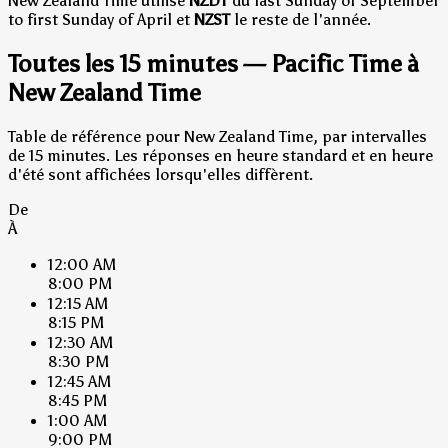
New Zealand Time utilise
NZDT
du last Sunday of September
to first Sunday of April et
NZST
le reste de l'année.
Toutes les 15 minutes — Pacific Time à
New Zealand Time
Table de référence pour New Zealand Time, par intervalles
de 15 minutes. Les réponses en heure standard et en heure
d'été sont affichées lorsqu'elles diffèrent.
De
À
12:00 AM
8:00 PM
12:15 AM
8:15 PM
12:30 AM
8:30 PM
12:45 AM
8:45 PM
1:00 AM
9:00 PM