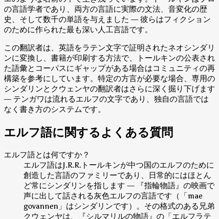
の言語学者であり、両方の言語に実際の文法、音変化の歴
史、そして数千の単語を与えました — 彼らはフィクション
のために作られた最も深い人工言語です。
この翻訳者は、英語をラテン文字で証明されたネオシンダリ
ンに変換し、書籍が印刷する方法で、トールキンの公表され
た語彙とコーパスにギャップがある場合はコミュニティの再
構築を参考にしています。特定の方言が必要な場合、専用の
シンダリンとクウェンヤの翻訳者はさらに深く掘り下げます
— テンガワは流れるエルフの文字であり、独自の言語では
なく書き方のシステムです。
エルフ語に関するよくある質問
エルフ語とは何ですか？
エルフ語はJ.R.R.トールキンが中つ国のエルフのために
創造した言語のファミリーであり、日常的にはほとん
ど常にシンダリンを指します — 『指輪物語』の映画で
声に出して話される灰色エルフの言語です（「mae
govannen」はシンダリンです）。その格式のある兄弟
クウェンヤは、『シルマリルの物語』の「エルフラテ