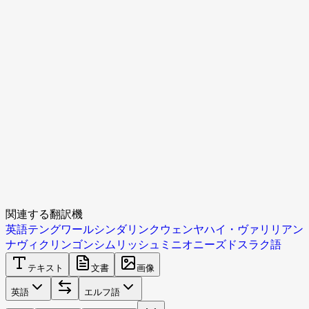
関連する翻訳機
英語
テングワール
シンダリン
クウェンヤ
ハイ・ヴァリリアン
ナヴィ
クリンゴン
シムリッシュ
ミニオニーズ
ドスラク語
テキスト
文書
画像
英語
エルフ語