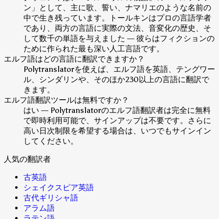
ン」として、主に歌、誓い、ナマリエのような名前の
中で生き残っています。トールキンはプロの言語学者
であり、両方の言語に実際の文法、音変化の歴史、そ
して数千の単語を与えました — 彼らはフィクションの
ために作られた最も深い人工言語です。
エルフ語はどの言語に翻訳できますか？
Polytranslatorを使えば、エルフ語を英語、テングワー
ル、シンダリンや、そのほか230以上の言語に翻訳で
きます。
エルフ語翻訳ツールは無料ですか？
はい — Polytranslatorのエルフ語翻訳者は完全に無料
で即時利用可能で、サインアップは不要です。さらに
高い日次制限を希望する場合は、いつでもサインイン
してください。
人気の翻訳者
古英語
シェイクスピア英語
古代ギリシャ語
アラム語
ラテン語