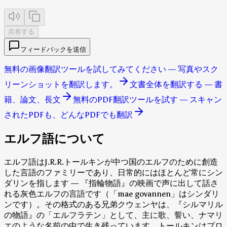
共有する
フィードバックを送信
無料の画像翻訳ツールを試してみてください — 写真やスク
リーンショットを翻訳します。
文書全体を翻訳する — 書
籍、論文、長文
無料のPDF翻訳ツールを試す — スキャン
されたPDFも、どんなPDFでも翻訳
エルフ語について
エルフ語はJ.R.R.トールキンが中つ国のエルフのために創造
した言語のファミリーであり、日常的にはほとんど常にシン
ダリンを指します — 『指輪物語』の映画で声に出して話さ
れる灰色エルフの言語です（「mae govannen」はシンダリ
ンです）。その格式のある兄弟クウェンヤは、『シルマリル
の物語』の「エルフラテン」として、主に歌、誓い、ナマリ
エのような名前の中で生き残っています。トールキンはプロ