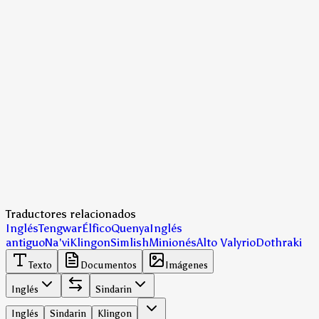
Traductores relacionados
Inglés
Tengwar
Élfico
Quenya
Inglés
antiguo
Na'vi
Klingon
Simlish
Minionés
Alto Valyrio
Dothraki
Texto
Documentos
Imágenes
Inglés
Sindarin
Inglés
Sindarin
Klingon