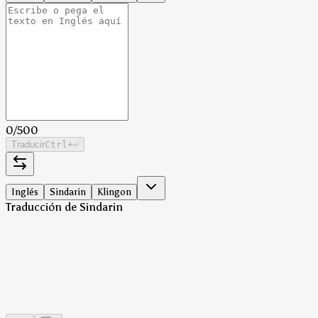
0
/
500
Traducir
Ctrl
+⏎
Inglés
Sindarin
Klingon
Traducción de Sindarin